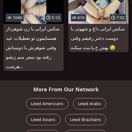
104K
5:10
61K
7:02
سکس ایرانی داغ و شهوتی با
سکس ایرانی با زن شوهردار
دوست دختر رفیقم وقتی
همسایمون تو تعطیلات عید
بهش خ.یا.ننت میکنه 🤤
وقتی شوهرش با دوستاش
رفته بود سفر منم زنشو
هرشب...
More From Our Network
Lewd Americans
Lewd Arabs
Lewd Asians
Lewd Brazilians