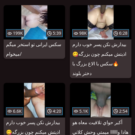
199K
5:39
98K
6:28
بیدارش نکن پسر خوب دارم
سکس ایرانی تو استخر میگم
اذیتش میکنم چون بزرگه😋
میخوام/
🔥سکس با الاغ بزرگ با
دختر بلوند
6.6K
4:20
5.1K
2:54
أكبر حواي تلاقيت معاه هو
بیدارش نکن پسر خوب دارم
هادا واااااا ميمتي وحش كلاني
اذیتش میکنم چون بزرگه😋