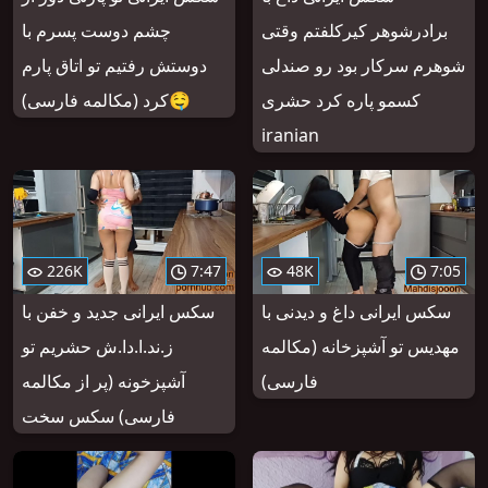
برادرشوهر کیرکلفتم وقتی
چشم دوست پسرم با
شوهرم سرکار بود رو صندلی
دوستش رفتیم تو اتاق پارم
کسمو پاره کرد حشری
کرد (مکالمه فارسی)🤤
iranian
226K
7:47
48K
7:05
سکس ایرانی داغ و دیدنی با
سکس ایرانی جدید و خفن با
مهدیس تو آشپزخانه (مکالمه
ز.ند.ا.دا.ش حشریم تو
فارسی)
آشپزخونه (پر از مکالمه
فارسی) سکس سخت