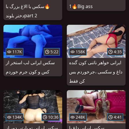
1🔥Big ass
🔥سکس با الاغ بزرگ با
دختر بلوندpart 2
117K
5:22
158K
4:35
ایرانی خواهر ناتنی کون گنده
سکس ایرانی لب استخر از
داغ و سکسی ،جرخوردم بس
کس و کون جرم خوردم
کن فقط
134K
10:36
248K
4:41
سکس ایرانی داغ با
سکس ایرانی تو پارتی دور از