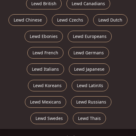
Lewd British
Lewd Canadians
Lewd Chinese
Lewd Czechs
Lewd Dutch
Lewd Ebonies
Lewd Europeans
Lewd French
Lewd Germans
Lewd Italians
Lewd Japanese
Lewd Koreans
Lewd LatinXs
Lewd Mexicans
Lewd Russians
Lewd Swedes
Lewd Thais